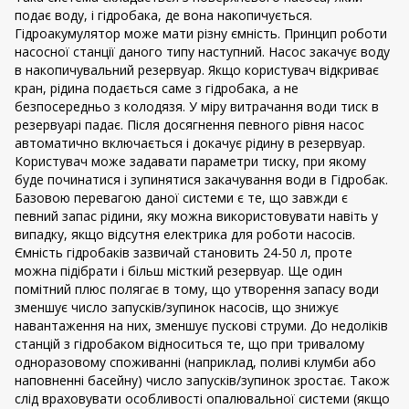
подає воду, і гідробака, де вона накопичується.
Гідроакумулятор може мати різну ємність. Принцип роботи
насосної станції даного типу наступний. Насос закачує воду
в накопичувальний резервуар. Якщо користувач відкриває
кран, рідина подається саме з гідробака, а не
безпосередньо з колодязя. У міру витрачання води тиск в
резервуарі падає. Після досягнення певного рівня насос
автоматично включається і докачує рідину в резервуар.
Користувач може задавати параметри тиску, при якому
буде починатися і зупинятися закачування води в Гідробак.
Базовою перевагою даної системи є те, що завжди є
певний запас рідини, яку можна використовувати навіть у
випадку, якщо відсутня електрика для роботи насосів.
Ємність гідробаків зазвичай становить 24-50 л, проте
можна підібрати і більш місткий резервуар. Ще один
помітний плюс полягає в тому, що утворення запасу води
зменшує число запусків/зупинок насосів, що знижує
навантаження на них, зменшує пускові струми. До недоліків
станцій з гідробаком відноситься те, що при тривалому
одноразовому споживанні (наприклад, поливі клумби або
наповненні басейну) число запусків/зупинок зростає. Також
слід враховувати особливості опалювальної системи (якщо