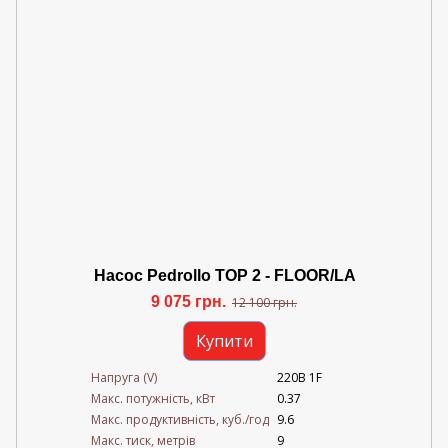
Насос Pedrollo TOP 2 - FLOOR/LA
9 075 грн.
12 100 грн.
Купити
Напруга (V)
220В 1F
Mакс. потужність, кВт
0.37
Mакс. продуктивність, куб./год
9.6
Maкс. тиск, метрів
9