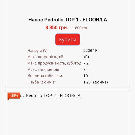
Насос Pedrollo TOP 1 - FLOOR/LA
8 850 грн.
11 800 грн.
Купити
Напруга (V)
220В 1F
Mакс. потужність, кВт
кВт
Mакс. продуктивність, куб./год
7.2
Maкс. тиск, метрів
7
Довжина кабелю м.
10
Різьба "дюймів"
1,25" (дюйма)
−25%