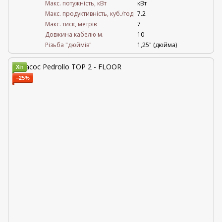
Mакс. потужність, кВт
кВт
Mакс. продуктивність, куб./год
7.2
Maкс. тиск, метрів
7
Довжина кабелю м.
10
Різьба "дюймів"
1,25" (дюйма)
Хіт
−25%