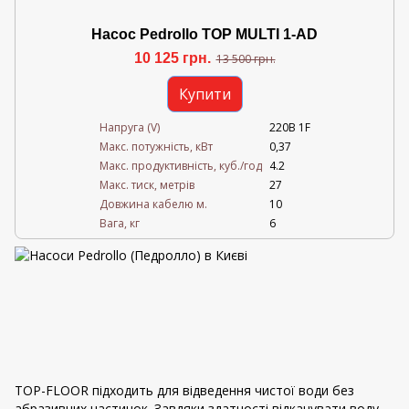
Насос Pedrollo TOP MULTI 1-AD
10 125 грн.
13 500 грн.
Купити
Напруга (V)
220В 1F
Mакс. потужність, кВт
0,37
Mакс. продуктивність, куб./год
4.2
Maкс. тиск, метрів
27
Довжина кабелю м.
10
Вага, кг
6
TOP-FLOOR підходить для відведення чистої води без
абразивних частинок. Завдяки здатності відкачувати воду