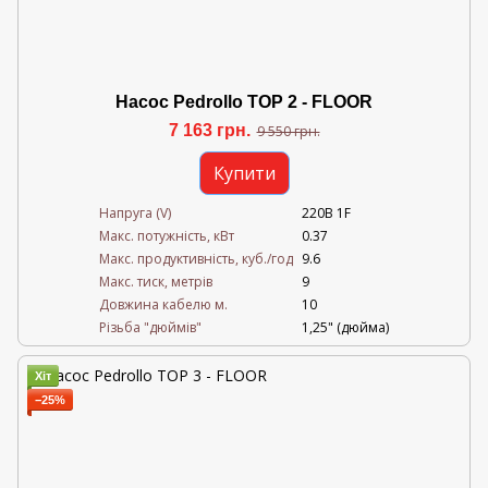
Насос Pedrollo TOP 2 - FLOOR
7 163 грн.
9 550 грн.
Купити
Напруга (V)
220В 1F
Mакс. потужність, кВт
0.37
Mакс. продуктивність, куб./год
9.6
Maкс. тиск, метрів
9
Довжина кабелю м.
10
Різьба "дюймів"
1,25" (дюйма)
Хіт
−25%