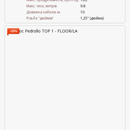
Maкс. тиск, метрів
9.8
Довжина кабелю м.
10
Різьба "дюймів"
1,25" (дюйма)
−25%