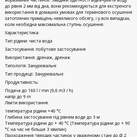
до рівня 2 мм від дна, вони рекомендуються для екстреного
використання в домашніх умовах для термінового осушення
затоплених приміщень невеликого обсягу, і у всіх випадках,
коли необхідна максимальна ступінь осушення.
Характеристика:
Тип рідини: чиста вода
Застосування: побутове застосування
Використання: дренаж, дренаж
Типологія: Занурювальні
Тип продукції: Занурювальні
Продуктивність:
Подача до 160 l / min (9,6 m3 / h)
напір до 9 m
Ліміти використання:
температура рідини +40 °C
Глибина застосування під рівнем води до 3 м
Температура рідини до + 40 °C (Температура рідини до + 90
°C на час не більше 3 хвилин)
Проходження твердих частинок у зваженому стані до Ø 2