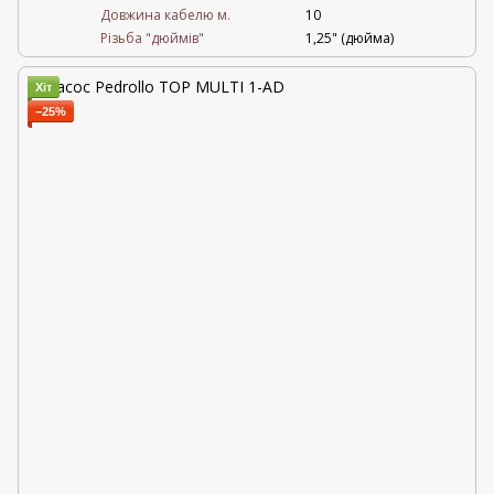
Довжина кабелю м.
10
Різьба "дюймів"
1,25" (дюйма)
Хіт
−25%