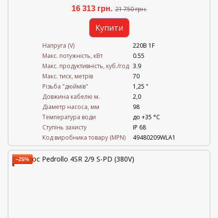
16 313 грн.
21 750 грн.
Купити
Напруга (V)
220В 1F
Mакс. потужність, кВт
0.55
Mакс. продуктивність, куб./год
3.9
Maкс. тиск, метрів
70
Різьба "дюймів"
1,25 "
Довжина кабелю м.
2,0
Діаметр насоса, мм
98
Температура води
до +35 °C
Ступінь захисту
IP 68
Код виробника товару (MPN)
49480209WLA1
−25%