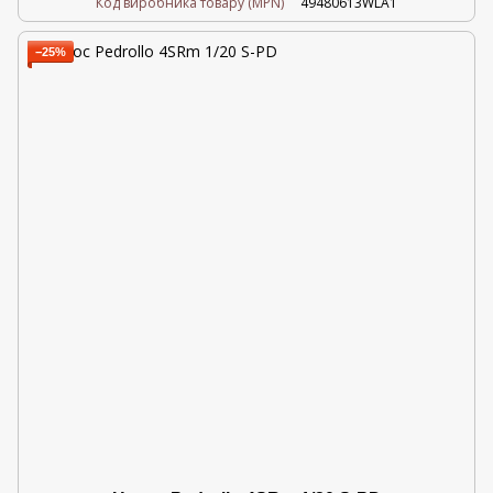
Код виробника товару (MPN)
49480613WLA1
−25%