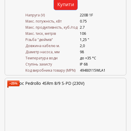
Купити
Напруга (V)
220В 1F
Mакс. потужність, кВт
0.75
Mакс. продуктивність, куб./год
2.7
Maкс. тиск, метрів
106
Різьба "дюймів"
1,25 "
Довжина кабелю м.
2,0
Діаметр насоса, мм
98
Температура води
до +35 °C
Ступінь захисту
IP 68
Код виробника товару (MPN)
49480115WLA1
−25%