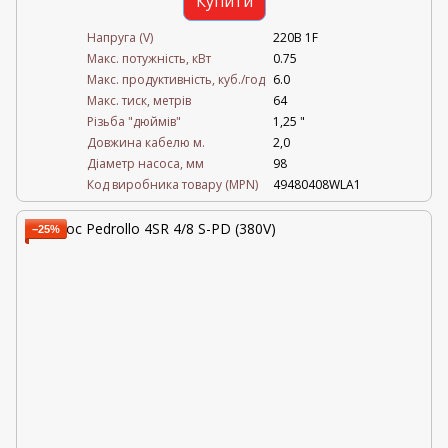
Купити
Напруга (V)
220В 1F
Mакс. потужність, кВт
0.75
Mакс. продуктивність, куб./год
6.0
Maкс. тиск, метрів
64
Різьба "дюймів"
1,25 "
Довжина кабелю м.
2,0
Діаметр насоса, мм
98
Код виробника товару (MPN)
49480408WLA1
−25%