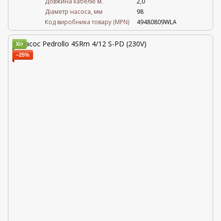
Довжина кабелю м.
2,0
Діаметр насоса, мм
98
Код виробника товару (MPN)
49480809WLA
Хіт
−25%