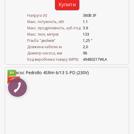
Купити
Напруга (V)
380В 3F
Mакс. потужність, кВт
1.1
Mакс. продуктивність, куб./год
3.9
Maкс. тиск, метрів
133
Різьба "дюймів"
1,25 "
Довжина кабелю м.
2,0
Діаметр насоса, мм
98
Код виробника товару (MPN)
49480217WLA
Хіт
−25%