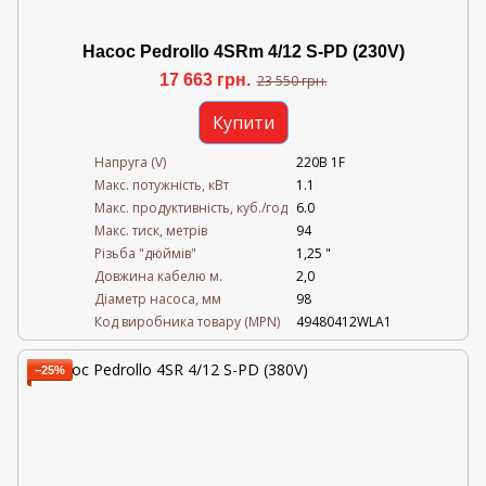
Насос Pedrollo 4SRm 4/12 S-PD (230V)
17 663 грн.
23 550 грн.
Купити
Напруга (V)
220В 1F
Mакс. потужність, кВт
1.1
Mакс. продуктивність, куб./год
6.0
Maкс. тиск, метрів
94
Різьба "дюймів"
1,25 "
Довжина кабелю м.
2,0
Діаметр насоса, мм
98
Код виробника товару (MPN)
49480412WLA1
−25%