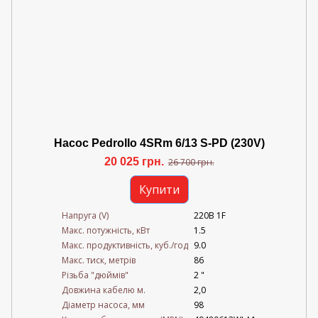
Насос Pedrollo 4SRm 6/13 S-PD (230V)
20 025 грн.
26 700 грн.
Купити
Напруга (V)
220В 1F
Mакс. потужність, кВт
1.5
Mакс. продуктивність, куб./год
9.0
Maкс. тиск, метрів
86
Різьба "дюймів"
2 "
Довжина кабелю м.
2,0
Діаметр насоса, мм
98