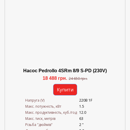
Насос Pedrollo 4SRm 8/9 S-PD (230V)
18 488 грн.
24 650 грн.
Купити
Напруга (V)
220В 1F
Mакс. потужність, кВт
1.5
Mакс. продуктивність, куб./год
12.0
Maкс. тиск, метрів
63
Різьба "дюймів"
2 "