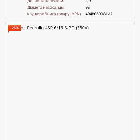
Довжина кабелю м.
2,0
Діаметр насоса, мм
98
Код виробника товару (MPN)
49480809WLA1
−25%