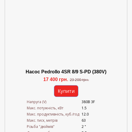
Насос Pedrollo 4SR 8/9 S-PD (380V)
17 400 грн.
23 200 грн.
Купити
Напруга (V)
380В 3F
Mакс. потужність, кВт
1.5
Mакс. продуктивність, куб./год
12.0
Maкс. тиск, метрів
63
Різьба "дюймів"
2 "