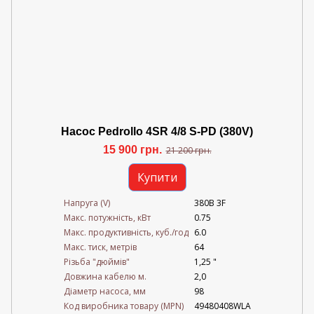
Насос Pedrollo 4SR 4/8 S-PD (380V)
15 900 грн.
21 200 грн.
Купити
Напруга (V)
380В 3F
Mакс. потужність, кВт
0.75
Mакс. продуктивність, куб./год
6.0
Maкс. тиск, метрів
64
Різьба "дюймів"
1,25 "
Довжина кабелю м.
2,0
Діаметр насоса, мм
98
Код виробника товару (MPN)
49480408WLA