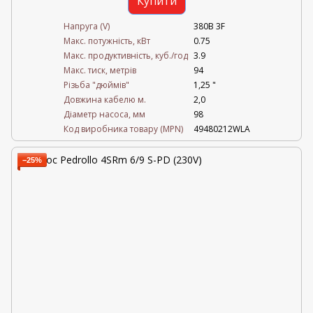
Купити
Напруга (V)
380В 3F
Mакс. потужність, кВт
0.75
Mакс. продуктивність, куб./год
3.9
Maкс. тиск, метрів
94
Різьба "дюймів"
1,25 "
Довжина кабелю м.
2,0
Діаметр насоса, мм
98
Код виробника товару (MPN)
49480212WLA
−25%