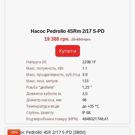
Насос Pedrollo 4SRm 2/17 S-PD
19 388 грн.
25 850 грн.
Купити
Напруга (V)
220В 1F
Mакс. потужність, кВт
1.1
Mакс. продуктивність, куб./год
3.9
Maкс. тиск, метрів
133
Різьба "дюймів"
1,25 "
Довжина кабелю м.
2,0
Діаметр насоса, мм
98
Температура води
до +35 °C
Ступінь захисту
IP 68
Код виробника товару (MPN)
49480217WLA1
−25%