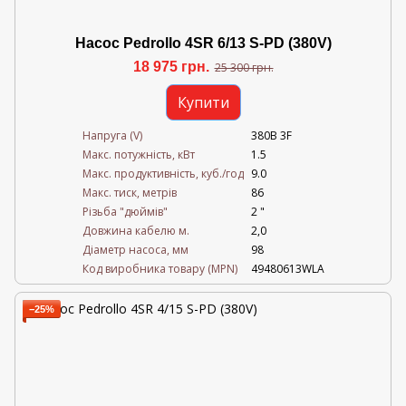
Насос Pedrollo 4SR 6/13 S-PD (380V)
18 975 грн.
25 300 грн.
Купити
Напруга (V)
380В 3F
Mакс. потужність, кВт
1.5
Mакс. продуктивність, куб./год
9.0
Maкс. тиск, метрів
86
Різьба "дюймів"
2 "
Довжина кабелю м.
2,0
Діаметр насоса, мм
98
Код виробника товару (MPN)
49480613WLA
−25%