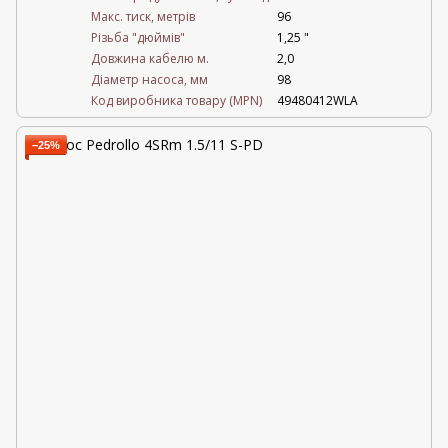
Maкс. тиск, метрів
96
Різьба "дюймів"
1,25 "
Довжина кабелю м.
2,0
Діаметр насоса, мм
98
Код виробника товару (MPN)
49480412WLA
−25%