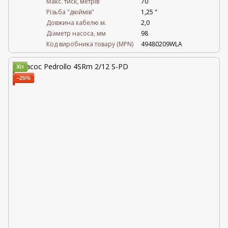
Maкс. тиск, метрів
70
Різьба "дюймів"
1,25 "
Довжина кабелю м.
2,0
Діаметр насоса, мм
98
Код виробника товару (MPN)
49480209WLA
Хіт
−25%