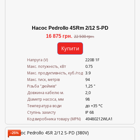
Насос Pedrollo 4SRm 2/12 S-PD
16 875 грн.
22 500 грн.
Купити
Напруга (V)
220В 1F
Mакс. потужність, кВт
0.75
Mакс. продуктивність, куб./год
3.9
Maкс. тиск, метрів
94
Різьба "дюймів"
1,25 "
Довжина кабелю м.
2,0
Діаметр насоса, мм
98
Температура води
до +35 °C
Ступінь захисту
IP 68
Код виробника товару (MPN)
49480212WLA1
−25%