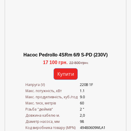
Насос Pedrollo 4SRm 6/9 S-PD (230V)
17 100 грн.
22 800 грн.
Купити
Напруга (V)
220В 1F
Mакс. потужність, кВт
1.1
Mакс. продуктивність, куб./год
9.0
Maкс. тиск, метрів
60
Різьба "дюймів"
2 "
Довжина кабелю м.
2,0
Діаметр насоса, мм
98
Код виробника товару (MPN)
49480609WLA1