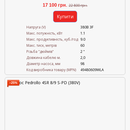
17 100 грн.
22 800 грн.
Купити
Напруга (V)
380В 3F
Mакс. потужність, кВт
1.1
Mакс. продуктивність, куб./год
9.0
Maкс. тиск, метрів
60
Різьба "дюймів"
2 "
Довжина кабелю м.
2,0
Діаметр насоса, мм
98
Код виробника товару (MPN)
49480609WLA
−25%