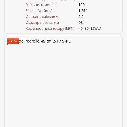
Maкс. тиск, метрів
120
Різьба "дюймів"
1,25 "
Довжина кабелю м.
2,0
Діаметр насоса, мм
98
Код виробника товару (MPN)
49480415WLA
−25%