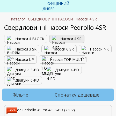
Каталог
СВЕРДЛОВИННІ НАСОСИ
Насоси 4 SR
Свердловинні насоси Pedrollo 4SR
Насоси 4 BLOCK
Насоси 4 SR
Насоси 3 SR
Насоси 6 SR
Насоси NK
Насоси UP
Насоси TOP MULTI
Двигуна 3-PD
Двигуни 4-PD
Двигуни 6-PD
Фільтр
Спочатку дешевше
−25%