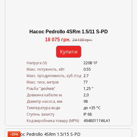
Насос Pedrollo 4SRm 1.5/11 S-PD
18 075 грн.
24 100 грн.
Купити
Напруга (V)
220В 1F
Mакс. потужність, кВт
0.55
Mакс. продуктивність, куб./год
2.7
Maкс. тиск, метрів
77
Різьба "дюймів"
1,25 "
Довжина кабелю м.
2,0
Діаметр насоса, мм
98
Температура води
до +35 °C
Ступінь захисту
IP 68
Код виробника товару (MPN)
49480111WLA1
−25%