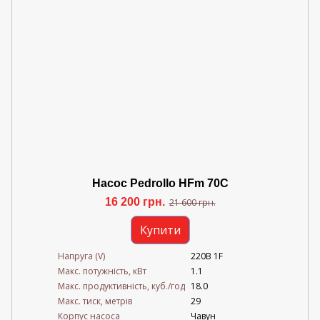
Насос Pedrollo HFm 70C
16 200 грн.
21 600 грн.
Купити
Напруга (V)
220В 1F
Mакс. потужність, кВт
1.1
Mакс. продуктивність, куб./год
18.0
Maкс. тиск, метрів
29
Корпус насоса
Чавун