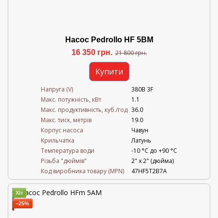
Насос Pedrollo HF 5BM
16 350 грн.
21 800 грн.
Купити
Напруга (V)
380В 3F
Mакс. потужність, кВт
1.1
Mакс. продуктивність, куб./год
36.0
Maкс. тиск, метрів
19.0
Корпус насоса
Чавун
Крильчатка
Латунь
Температура води
-10 °C до +90 °C
Різьба "дюймів"
2" х 2" (дюйма)
Код виробника товару (MPN)
47HF5T2B7A
Хіт
−25%