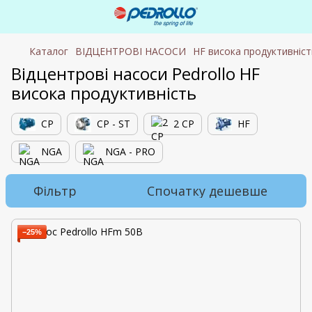
Каталог
ВІДЦЕНТРОВІ НАСОСИ
HF висока продуктивніст
Відцентрові насоси Pedrollo HF
висока продуктивність
CP
CP - ST
2 CP
HF
NGA
NGA - PRO
Фільтр
Спочатку дешевше
−25%