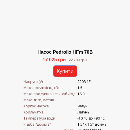
Насос Pedrollo HFm 70B
17 025 грн.
22 700 грн.
Купити
Напруга (V)
220В 1F
Mакс. потужність, кВт
1.5
Mакс. продуктивність, куб./год
18.0
Maкс. тиск, метрів
33
Корпус насоса
Чавун
Крильчатка
Латунь
Температура води
-10 °C до +90 °C
Різьба "дюймів"
1,5" х 1,5" дюйма