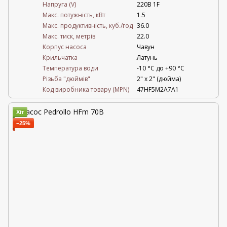
Напруга (V)
220В 1F
Mакс. потужність, кВт
1.5
Mакс. продуктивність, куб./год
36.0
Maкс. тиск, метрів
22.0
Корпус насоса
Чавун
Крильчатка
Латунь
Температура води
-10 °C до +90 °C
Різьба "дюймів"
2" х 2" (дюйма)
Код виробника товару (MPN)
47HF5M2A7A1
Хіт
−25%