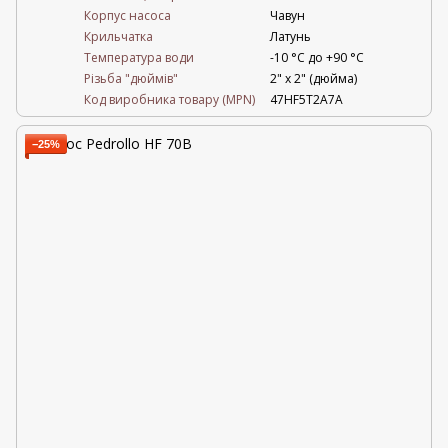
Корпус насоса
Чавун
Крильчатка
Латунь
Температура води
-10 °C до +90 °C
Різьба "дюймів"
2" х 2" (дюйма)
Код виробника товару (MPN)
47HF5T2A7A
−25%