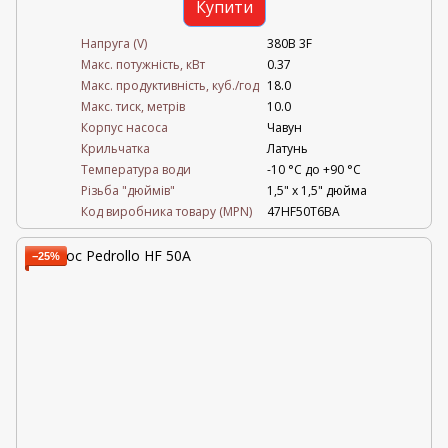
Купити
Напруга (V)
380В 3F
Mакс. потужність, кВт
0.37
Mакс. продуктивність, куб./год
18.0
Maкс. тиск, метрів
10.0
Корпус насоса
Чавун
Крильчатка
Латунь
Температура води
-10 °C до +90 °C
Різьба "дюймів"
1,5" х 1,5" дюйма
Код виробника товару (MPN)
47HF50T6BA
−25%