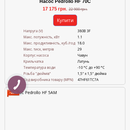
Насос Pedrollo HF 70C
17 175 грн.
22 900 грн.
Купити
Напруга (V)
380В 3F
Mакс. потужність, кВт
1.1
Mакс. продуктивність, куб./год
18.0
Maкс. тиск, метрів
29
Корпус насоса
Чавун
Крильчатка
Латунь
Температура води
-10 °C до +90 °C
Різьба "дюймів"
1,5" х 1,5" дюйма
Код виробника товару (MPN)
47HF61TC7A
−25%