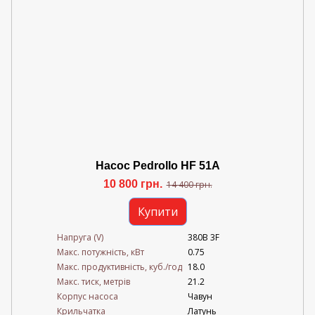
Насос Pedrollo HF 51A
10 800 грн.
14 400 грн.
Купити
Напруга (V)
380В 3F
Mакс. потужність, кВт
0.75
Mакс. продуктивність, куб./год
18.0
Maкс. тиск, метрів
21.2
Корпус насоса
Чавун
Крильчатка
Латунь