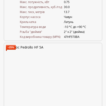
Mакс. потужність, кВт
0.75
Mакс. продуктивність, куб./год
30.0
Maкс. тиск, метрів
13.7
Корпус насоса
Чавун
Крильчатка
Латунь
Температура води
-10 °C до +90 °C
Різьба "дюймів"
2" х 2" (дюйма)
Код виробника товару (MPN)
47HF5T0BA
−25%