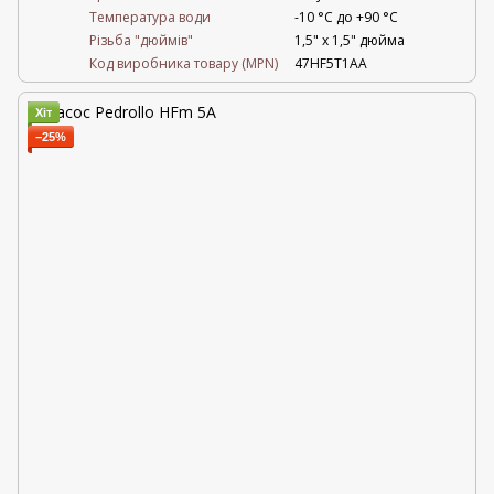
Температура води
-10 °C до +90 °C
Різьба "дюймів"
1,5" х 1,5" дюйма
Код виробника товару (MPN)
47HF5T1AA
Хіт
−25%