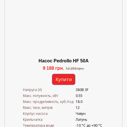
Насос Pedrollo HF 50A
9 188 грн.
12 250 грн.
Купити
Напруга (V)
380В 3F
Mакс. потужність, кВт
0.55
Mакс. продуктивність, куб./год
18.0
Maкс. тиск, метрів
12
Корпус насоса
Чавун
Крильчатка
Латунь
Температура води
-10 °C до +90 °C