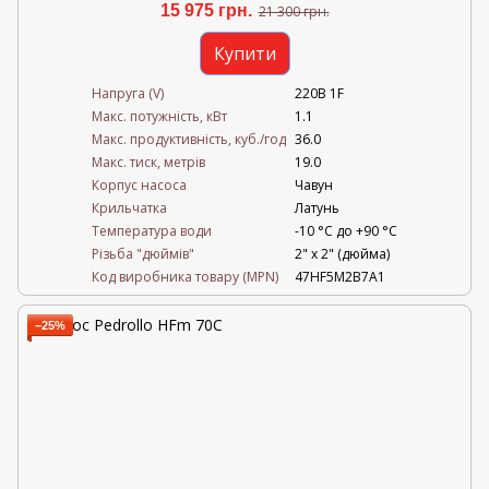
15 975 грн.
21 300 грн.
Купити
Напруга (V)
220В 1F
Mакс. потужність, кВт
1.1
Mакс. продуктивність, куб./год
36.0
Maкс. тиск, метрів
19.0
Корпус насоса
Чавун
Крильчатка
Латунь
Температура води
-10 °C до +90 °C
Різьба "дюймів"
2" х 2" (дюйма)
Код виробника товару (MPN)
47HF5M2B7A1
−25%