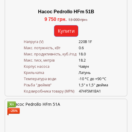
Насос Pedrollo HFm 51B
9 750 грн.
13 000 грн.
Купити
Напруга (V)
220В 1F
Mакс. потужність, кВт
0.6
Mакс. продуктивність, куб./год
18.0
Maкс. тиск, метрів
18.2
Корпус насоса
Чавун
Крильчатка
Латунь
Температура води
-10 °C до +90 °C
Різьба "дюймів"
1,5" х 1,5" дюйма
Код виробника товару (MPN)
47HF5M1BA1
Хіт
−25%