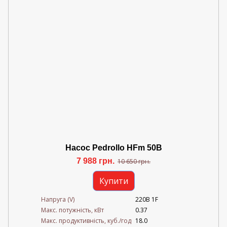
Насос Pedrollo HFm 50B
7 988 грн.
10 650 грн.
Купити
Напруга (V)
220В 1F
Mакс. потужність, кВт
0.37
Mакс. продуктивність, куб./год
18.0