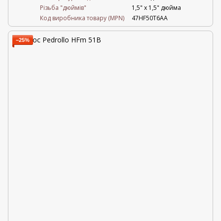
Різьба "дюймів"
1,5" х 1,5" дюйма
Код виробника товару (MPN)
47HF50T6AA
−25%