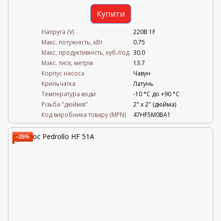
Купити
Напруга (V)
220В 1F
Mакс. потужність, кВт
0.75
Mакс. продуктивність, куб./год
30.0
Maкс. тиск, метрів
13.7
Корпус насоса
Чавун
Крильчатка
Латунь
Температура води
-10 °C до +90 °C
Різьба "дюймів"
2" х 2" (дюйма)
Код виробника товару (MPN)
47HF5M0BA1
−25%