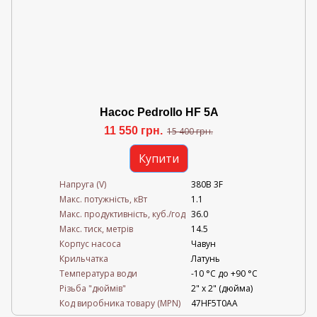
Насос Pedrollo HF 5A
11 550 грн.
15 400 грн.
Купити
Напруга (V)
380В 3F
Mакс. потужність, кВт
1.1
Mакс. продуктивність, куб./год
36.0
Maкс. тиск, метрів
14.5
Корпус насоса
Чавун
Крильчатка
Латунь
Температура води
-10 °C до +90 °C
Різьба "дюймів"
2" х 2" (дюйма)
Код виробника товару (MPN)
47HF5T0AA