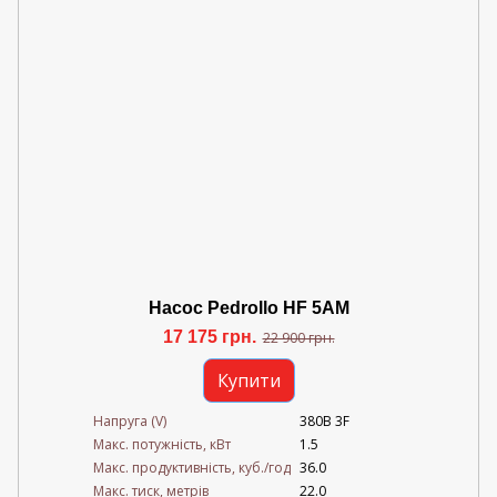
Насос Pedrollo HF 5AM
17 175 грн.
22 900 грн.
Купити
Напруга (V)
380В 3F
Mакс. потужність, кВт
1.5
Mакс. продуктивність, куб./год
36.0
Maкс. тиск, метрів
22.0