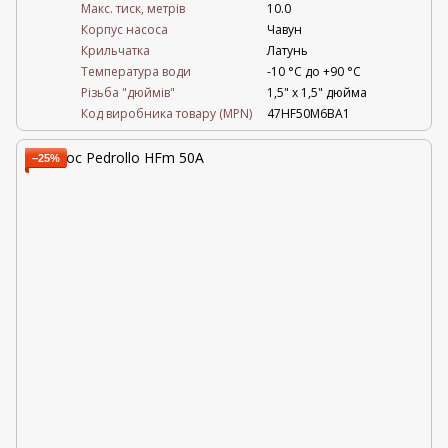
Maкс. тиск, метрів
10.0
Корпус насоса
Чавун
Крильчатка
Латунь
Температура води
-10 °C до +90 °C
Різьба "дюймів"
1,5" х 1,5" дюйма
Код виробника товару (MPN)
47HF50M6BA1
−25%