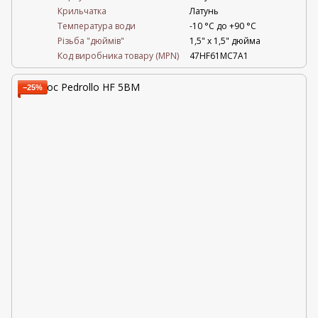
Крильчатка
Латунь
Температура води
-10 °C до +90 °C
Різьба "дюймів"
1,5" х 1,5" дюйма
Код виробника товару (MPN)
47HF61MC7A1
−25%