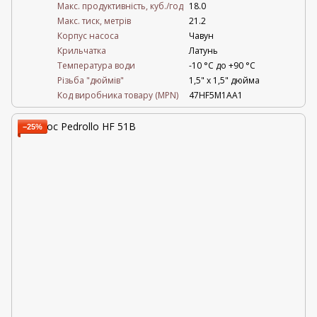
Mакс. продуктивність, куб./год
18.0
Maкс. тиск, метрів
21.2
Корпус насоса
Чавун
Крильчатка
Латунь
Температура води
-10 °C до +90 °C
Різьба "дюймів"
1,5" х 1,5" дюйма
Код виробника товару (MPN)
47HF5M1AA1
−25%