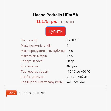
Насос Pedrollo HFm 5A
11 175 грн.
14 900 грн.
Купити
Напруга (V)
220В 1F
Mакс. потужність, кВт
1.1
Mакс. продуктивність, куб./год
36.0
Maкс. тиск, метрів
14.5
Корпус насоса
Чавун
Крильчатка
Латунь
Температура води
-10 °C до +90 °C
Різьба "дюймів"
2" х 2" (дюйма)
Код виробника товару (MPN)
47HF5M0AA1
−25%