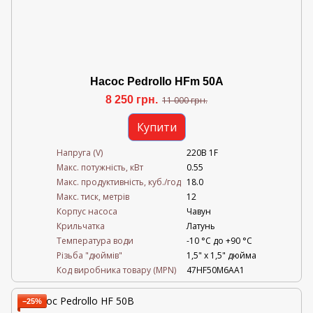
Насос Pedrollo HFm 50A
8 250 грн.
11 000 грн.
Купити
Напруга (V)
220В 1F
Mакс. потужність, кВт
0.55
Mакс. продуктивність, куб./год
18.0
Maкс. тиск, метрів
12
Корпус насоса
Чавун
Крильчатка
Латунь
Температура води
-10 °C до +90 °C
Різьба "дюймів"
1,5" х 1,5" дюйма
Код виробника товару (MPN)
47HF50M6AA1
−25%