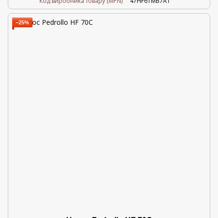
Код виробника товару (MPN)
47HF61MB7A1
−25%