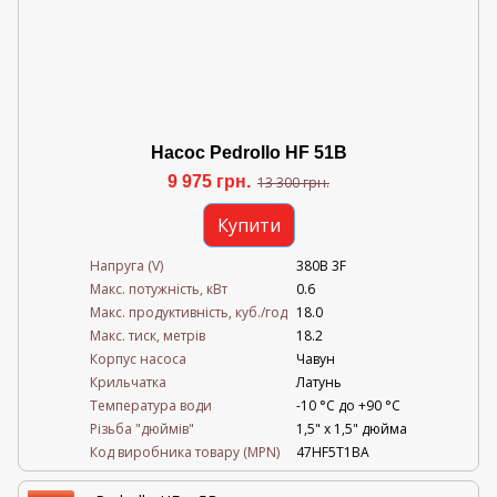
Насос Pedrollo HF 51B
9 975 грн.
13 300 грн.
Купити
Напруга (V)
380В 3F
Mакс. потужність, кВт
0.6
Mакс. продуктивність, куб./год
18.0
Maкс. тиск, метрів
18.2
Корпус насоса
Чавун
Крильчатка
Латунь
Температура води
-10 °C до +90 °C
Різьба "дюймів"
1,5" х 1,5" дюйма
Код виробника товару (MPN)
47HF5T1BA