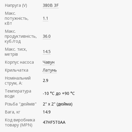
Напруга (V)
380В 3F
Mакс.
потужність,
1.1
кВт
Mакс.
продуктивність,
36.0
куб./год
Maкс. тиск,
14.5
метрів
Корпус насоса
Чавун
Крильчатка
Латунь
Номінальний
2.9
струм, А:
Температура
-10 °C до +90 °C
води
Різьба "дюймів"
2" х 2" (дюйма)
Вага, кг
14.9
Код виробника
47HF5T0AA
товару (MPN)