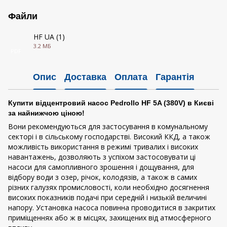
Файли
HF UA (1)
3.2 МБ
PDF
Опис
Доставка
Оплата
Гарантія
Купити відцентровий насос Pedrollo HF 5A (380V) в Києві
за найнижчою ціною!
Вони рекомендуються для застосування в комунальному
секторі і в сільському господарстві. Високий ККД, а також
можливість використання в режимі тривалих і високих
навантажень, дозволяють з успіхом застосовувати ці
насоси для самопливного зрошення і дощування, для
відбору води з озер, річок, колодязів, а також в самих
різних галузях промисловості, коли необхідно досягнення
високих показників подачі при середній і низькій величині
напору. Установка насоса повинна проводитися в закритих
приміщеннях або ж в місцях, захищених від атмосферного