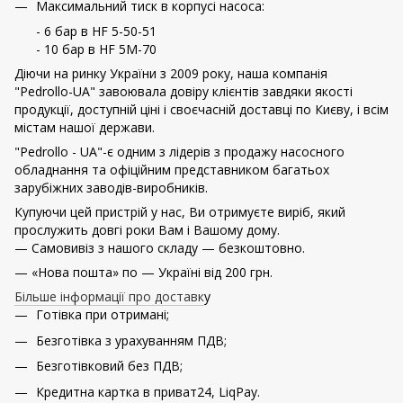
Максимальний тиск в корпусі насоса:
- 6 бар в HF 5-50-51
- 10 бар в HF 5M-70
Діючи на ринку України з 2009 року, наша компанія
"Pedrollo-UA" завоювала довіру клієнтів завдяки якості
продукції, доступній ціні і своєчасній доставці по Києву, і всім
містам нашої держави.
"Pedrollo - UA"-є одним з лідерів з продажу насосного
обладнання та офіційним представником багатьох
зарубіжних заводів-виробників.
Купуючи цей пристрій у нас, Ви отримуєте виріб, який
прослужить довгі роки Вам і Вашому дому.
— Самовивіз з нашого складу — безкоштовно.
— «Нова пошта» по — Україні від 200 грн.
Більше інформації про доставк
у
Готівка при отримані;
Безготівка з урахуванням ПДВ;
Безготівковий без ПДВ;
Кредитна картка в приват24, LiqPay.