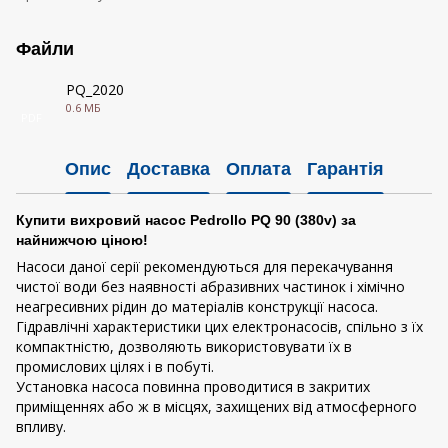
Файли
PQ_2020
0.6 МБ
PDF
Опис
Доставка
Оплата
Гарантія
Купити вихровий насос Pedrollo PQ 90 (380v) за
найнижчою ціною!
Насоси даної серії рекомендуються для перекачування
чистої води без наявності абразивних частинок і хімічно
неагресивних рідин до матеріалів конструкції насоса.
Гідравлічні характеристики цих електронасосів, спільно з їх
компактністю, дозволяють використовувати їх в
промислових цілях і в побуті.
Установка насоса повинна проводитися в закритих
приміщеннях або ж в місцях, захищених від атмосферного
впливу.