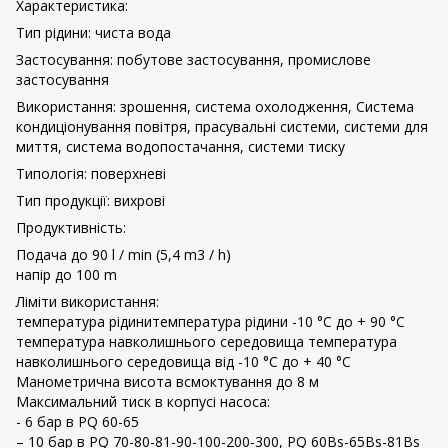
Характеристика:
Тип рідини: чиста вода
Застосування: побутове застосування, промислове
застосування
Використання: зрошення, система охолодження, Система
кондиціонування повітря, прасувальні системи, системи для
миття, система водопостачання, системи тиску
Типологія: поверхневі
Тип продукції: вихрові
Продуктивність:
Подача до 90 l / min (5,4 m3 / h)
напір до 100 m
Ліміти використання:
температура рідинитемпература рідини -10 °C до + 90 °C
температура навколишнього середовища температура
навколишнього середовища від -10 °C до + 40 °C
Манометрична висота всмоктування до 8 м
Максимальний тиск в корпусі насоса:
- 6 бар в PQ 60-65
– 10 бар в PQ 70-80-81-90-100-200-300, PQ 60Bs-65Bs-81Bs