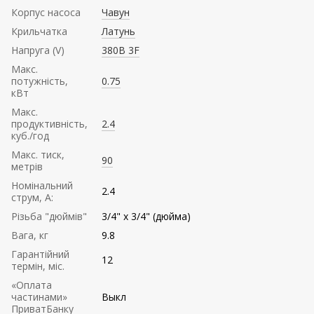
Корпус насоса
Чавун
Крильчатка
Латунь
Напруга (V)
380В 3F
Mакс.
потужність,
0.75
кВт
Mакс.
продуктивність,
2.4
куб./год
Maкс. тиск,
90
метрів
Номінальний
2.4
струм, А:
Різьба "дюймів"
3/4" х 3/4" (дюйма)
Вага, кг
9.8
Гарантійний
12
термін, міс.
«Оплата
частинами»
Выкл
ПриватБанку