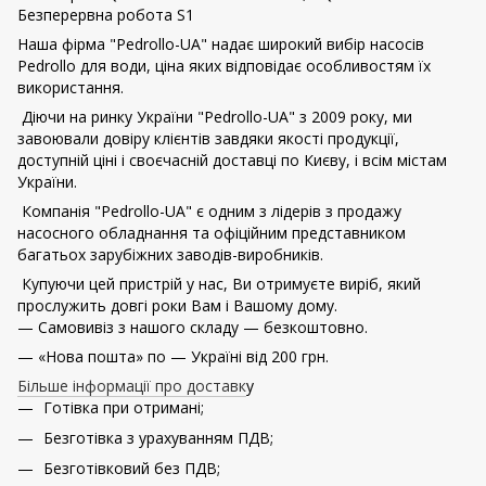
Безперервна робота S1
Наша фірма "Pedrollo-UA" надає широкий вибір насосів
Pedrollo для води, ціна яких відповідає особливостям їх
використання.
Діючи на ринку України "Pedrollo-UA" з 2009 року, ми
завоювали довіру клієнтів завдяки якості продукції,
доступній ціні і своєчасній доставці по Києву, і всім містам
України.
Компанія "Pedrollo-UA" є одним з лідерів з продажу
насосного обладнання та офіційним представником
багатьох зарубіжних заводів-виробників.
Купуючи цей пристрій у нас, Ви отримуєте виріб, який
прослужить довгі роки Вам і Вашому дому.
— Самовивіз з нашого складу — безкоштовно.
— «Нова пошта» по — Україні від 200 грн.
Більше інформації про доставк
у
Готівка при отримані;
Безготівка з урахуванням ПДВ;
Безготівковий без ПДВ;