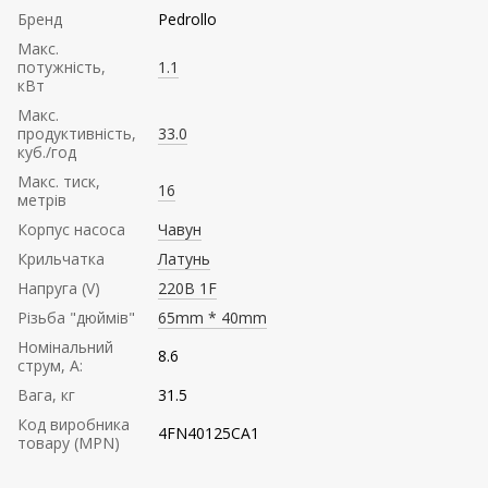
Бренд
Pedrollo
Mакс.
потужність,
1.1
кВт
Mакс.
продуктивність,
33.0
куб./год
Maкс. тиск,
16
метрів
Корпус насоса
Чавун
Крильчатка
Латунь
Напруга (V)
220В 1F
Різьба "дюймів"
65mm * 40mm
Номінальний
8.6
струм, А:
Вага, кг
31.5
Код виробника
4FN40125CA1
товару (MPN)