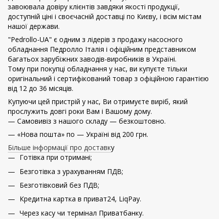
завоювала довіру клієнтів завдяки якості продукції,
доступній ціні і своєчасній доставці по Києву, і всім містам
нашої держави.
"Pedrollo-UA" є одним з лідерів з продажу насосного
обладнання Педролло Італія і офіційним представником
багатьох зарубіжних заводів-виробників в Україні.
Тому при покупці обладнання у нас, ви купуєте тільки
оригінальний і сертифікований товар з офіційною гарантією
від 12 до 36 місяців.
Купуючи цей пристрій у нас, Ви отримуєте виріб, який
прослужить довгі роки Вам і Вашому дому.
— Самовивіз з нашого складу — безкоштовно.
— «Нова пошта» по — Україні від 200 грн.
Більше інформації про доставк
у
Готівка при отримані;
Безготівка з урахуванням ПДВ;
Безготівковий без ПДВ;
Кредитна картка в приват24, LiqPay.
Через касу чи термінал Приватбанку.