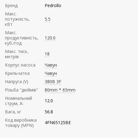
Бренд
Pedrollo
Mакс.
потужність,
5.5
кВт
Mакс.
продуктивність,
120.0
куб./год
Maкс. тиск,
18
метрів
Корпус насоса
Чавун
Крильчатка
Чавун
Напруга (V)
380В 3F
Різьба "дюймів"
80mm * 65mm
Номінальний
12.0
струм, А:
Вага, кг
56.8
Код виробника
4FN65125BE
товару (MPN)