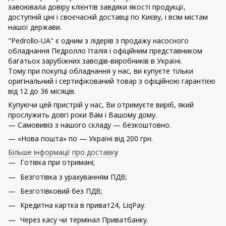
завоювала довіру клієнтів завдяки якості продукції,
доступній ціні і своєчасній доставці по Києву, і всім містам
нашої держави.
"Pedrollo-UA" є одним з лідерів з продажу насосного
обладнання Педролло Італія і офіційним представником
багатьох зарубіжних заводів-виробників в Україні.
Тому при покупці обладнання у нас, ви купуєте тільки
оригінальний і сертифікований товар з офіційною гарантією
від 12 до 36 місяців.
Купуючи цей пристрій у нас, Ви отримуєте виріб, який
прослужить довгі роки Вам і Вашому дому.
— Самовивіз з нашого складу — безкоштовно.
— «Нова пошта» по — Україні від 200 грн.
Більше інформації про доставк
у
Готівка при отримані;
Безготівка з урахуванням ПДВ;
Безготівковий без ПДВ;
Кредитна картка в приват24, LiqPay.
Через касу чи термінал Приватбанку.