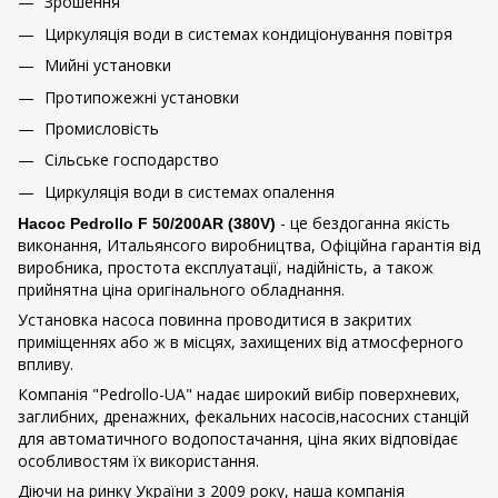
Зрошення
Циркуляція води в системах кондиціонування повітря
Мийні установки
Протипожежні установки
Промисловість
Сільське господарство
Циркуляція води в системах опалення
- це бездоганна якість
Насос Pedrollo F 50/200AR (380V)
виконання, Итальянсого виробництва, Офіційна гарантія від
виробника, простота експлуатації, надійність, а також
прийнятна ціна оригінального обладнання.
Установка насоса повинна проводитися в закритих
приміщеннях або ж в місцях, захищених від атмосферного
впливу.
Компанія "Pedrollo-UA" надає широкий вибір поверхневих,
заглибних, дренажних, фекальних насосів,насосних станцій
для автоматичного водопостачання, ціна яких відповідає
особливостям їх використання.
Діючи на ринку України з 2009 року, наша компанія