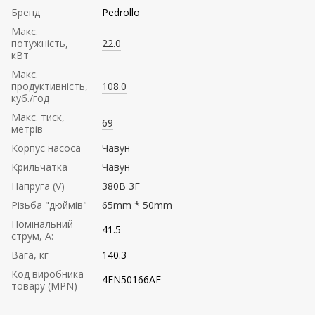
Бренд
Pedrollo
Mакс.
потужність,
22.0
кВт
Mакс.
продуктивність,
108.0
куб./год
Maкс. тиск,
69
метрів
Корпус насоса
Чавун
Крильчатка
Чавун
Напруга (V)
380В 3F
Різьба "дюймів"
65mm * 50mm
Номінальний
41.5
струм, А:
Вага, кг
140.3
Код виробника
4FN50166AE
товару (MPN)