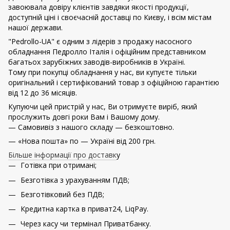
завоювала довіру клієнтів завдяки якості продукції,
доступній ціні і своєчасній доставці по Києву, і всім містам
нашої держави.
"Pedrollo-UA" є одним з лідерів з продажу насосного
обладнання Педролло Італія і офіційним представником
багатьох зарубіжних заводів-виробників в Україні.
Тому при покупці обладнання у нас, ви купуєте тільки
оригінальний і сертифікований товар з офіційною гарантією
від 12 до 36 місяців.
Купуючи цей пристрій у нас, Ви отримуєте виріб, який
прослужить довгі роки Вам і Вашому дому.
— Самовивіз з нашого складу — безкоштовно.
— «Нова пошта» по — Україні від 200 грн.
Більше інформації про доставк
у
Готівка при отримані;
Безготівка з урахуванням ПДВ;
Безготівковий без ПДВ;
Кредитна картка в приват24, LiqPay.
Через касу чи термінал Приватбанку.