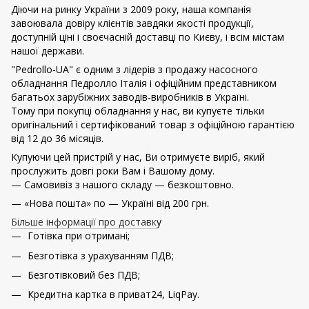
Діючи на ринку України з 2009 року, наша компанія
завоювала довіру клієнтів завдяки якості продукції,
доступній ціні і своєчасній доставці по Києву, і всім містам
нашої держави.
"Pedrollo-UA" є одним з лідерів з продажу насосного
обладнання Педролло Італія і офіційним представником
багатьох зарубіжних заводів-виробників в Україні.
Тому при покупці обладнання у нас, ви купуєте тільки
оригінальний і сертифікований товар з офіційною гарантією
від 12 до 36 місяців.
Купуючи цей пристрій у нас, Ви отримуєте виріб, який
прослужить довгі роки Вам і Вашому дому.
— Самовивіз з нашого складу — безкоштовно.
— «Нова пошта» по — Україні від 200 грн.
Більше інформації про доставк
у
Готівка при отримані;
Безготівка з урахуванням ПДВ;
Безготівковий без ПДВ;
Кредитна картка в приват24, LiqPay.