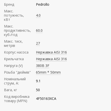
Бренд
Pedrollo
Mакс.
потужність,
4.0
кВт
Mакс.
продуктивність,
60.0
куб./год
Maкс. тиск,
27
метрів
Корпус насоса
Нержавка AISI 316
Крильчатка
Нержавка AISI 316
Напруга (V)
380В 3F
Різьба "дюймів"
65mm * 50mm
Номінальний
9.1
струм, А:
Вага, кг
50
Код виробника
4F50163XCA
товару (MPN)