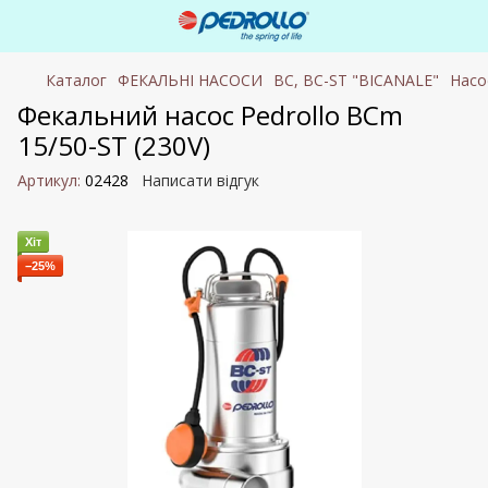
Каталог
ФЕКАЛЬНІ НАСОСИ
BC, BC-ST "BICANALE"
Насо
Фекальний насос Pedrollo BCm
15/50-ST (230V)
Артикул:
02428
Написати відгук
Хіт
−25%