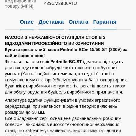
Код виробника
48SGM88B0A1U
товару (MPN)
Опис
Доставка
Оплата
Гарантія
НАСОСИ З НЕРЖАВІЮЧОЇ СТАЛІ ДЛЯ СТОКІВ З
ВІДХОДАМИ ПРОФЕСІЙНОГО ВИКОРИСТАННЯ
Купити фекальний насос Pedrollo BCm 15/50-ST (230V) за
найнижчою ціною!
Фекальні насоси серії
ідеально підходять
Pedrollo
BC-ST
для відводу сильнозабруднених стоків як в побутових
умовах (Каналізаційні системи дач, котеджів), так і в
комунальному секторі (обслуговування багатоквартирних
будинків); виробничої потужності агрегатів досить також
для обслуговування будівель виробничого призначення.
Апаратура здатна функціонувати в умовах агресивного
середовища, при наявності в рідині твердих включень
розміром до 50 мм.
Все обладнання серії оснащене двоканальним робочим
колесом і виконано з високотехнологічної нержавіючої
сталі, що забезпечує надійність, зносостійкість і довгий