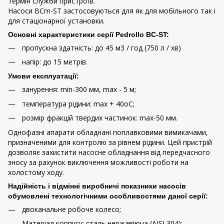
термін служби пристроїв.
Насоси BCm-ST застосовуються для як для мобільного так і
для стаціонарної установки.
Основні характеристики серії Pedrollo BC-ST:
пропускна здатність: до 45 м3 / год (750 л / хв)
напір: до 15 метрів.
Умови експлуатації:
занурення: min-300 мм, max - 5 м;
температура рідини: max + 40оС;
розмір фракцій твердих частинок: max-50 мм.
Однофазні апарати обладнані поплавковими вимикачами,
призначеними для контролю за рівнем рідини. Цей пристрій
дозволяє захистити насосне обладнання від передчасного
зносу за рахунок виключення можливості роботи на
холостому ходу.
Надійність і відмінні виробничі показники насосів
обумовлені технологічними особливостями даної серії:
двоканальне робоче колесо;
Матеріал корпусу: сталь нержавіюча (AISI 304);