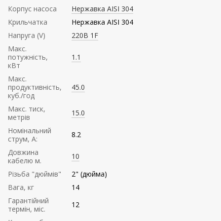
Корпус насоса
Нержавка AISI 304
Крильчатка
Нержавка AISI 304
Напруга (V)
220В 1F
Mакс.
потужність,
1.1
кВт
Mакс.
продуктивність,
45.0
куб./год
Maкс. тиск,
15.0
метрів
Номінальний
8.2
струм, А:
Довжина
10
кабелю м.
Різьба "дюймів"
2" (дюйма)
Вага, кг
14
Гарантійний
12
термін, міс.