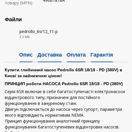
496B1818A
товару (MPN)
Файли
pedrollo_6sr12_11-p
2.2 МБ
PDF
Опис
Доставка
Оплата
Гарантія
Купити глибинний насос Pedrollo 6SR 18/18 - PD (380V) в
Києві за найнижчою ціною!
ПРИНЦИП роботи НАСОСА Pedrollo 6SR 18/18 - PD (380V)
Серія 6SR включає в себе багатоступінчасті електронасоси
відцентрового типу, призначені для постійного
функціонування в зануреному стані.
Двигун підключається до насоса через супорт, параметри
якого відповідають нормативам NEMA.
Принцип функціонування аналогічний принципу
функціонування багатоступеневих відцентрових насосів.