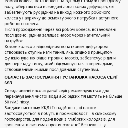
Робочі колеса, встановлені на одному і тому ж провідному
валу, обертаються всередині лопаткових дифузорів, які
забезпечують рух рідини на виході кожного робочого
колеса у напрямку до всмоктуючого патрубка наступного
робочого колеса.
Після проходження через всі робочі колеса, встановлені
послідовно, рідина залишає насос через нагнітальний
патрубок.
Кожне колесо з відповідним лопатковим дифузором
створюють ступінь нагнітання, яка, згідно з принципом
функціонування відцентрових насосів, забезпечує рідини
для перепаду тиску, який підсумовується з перепадами,
створюваними іншими послідовними ступенями.
ОБЛАСТЬ ЗАСТОСУВАННЯ І УСТАНОВКА НАСОСА СЕРІЇ
6SR
Свердловинні насоси даної серії рекомендуються для
перекачування чистої води або рідких тіл містять не більше
50 г/м3 піску.
Завдяки високому ККД і їх надійності, ці насоси
застосовуються в побуті, в промисловості і в сільському
господарстві, для подачі води з глибоких колодязів, для
зрошення, в системах протипожежної безпеки і т. д.