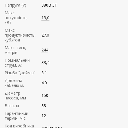
Напруга (V)
380В 3F
Mакс.
потужність,
15,0
кВт
Mакс.
продуктивність,
27.0
куб./год
Maкс. тиск,
244
метрів
Номінальний
33,4
струм, А:
Різьба "дюймів"
3 "
Довжина
4.0
кабелю м.
Діаметр
150
насоса, мм
Вага, кг
88
Гарантійний
12
термін, міс.
Код виробника