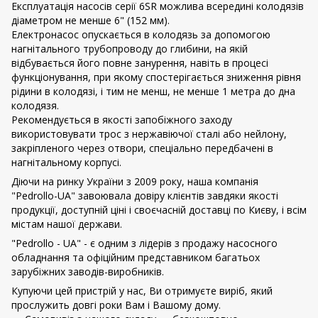
Експлуатація насосів серії 6SR можлива всередині колодязів
діаметром не менше 6" (152 мм).
Електронасос опускається в колодязь за допомогою
нагнітального трубопроводу до глибини, на якій
відбувається його повне занурення, навіть в процесі
функціонування, при якому спостерігається зниження рівня
рідини в колодязі, і тим не менш, не менше 1 метра до дна
колодязя.
Рекомендується в якості запобіжного заходу
використовувати трос з нержавіючої сталі або нейлону,
закріпленого через отвори, спеціально передбачені в
нагнітальному корпусі.
Діючи на ринку України з 2009 року, наша компанія
"Pedrollo-UA" завоювала довіру клієнтів завдяки якості
продукції, доступній ціні і своєчасній доставці по Києву, і всім
містам нашої держави.
"Pedrollo - UA" - є одним з лідерів з продажу насосного
обладнання та офіційним представником багатьох
зарубіжних заводів-виробників.
Купуючи цей пристрій у нас, Ви отримуєте виріб, який
прослужить довгі роки Вам і Вашому дому.