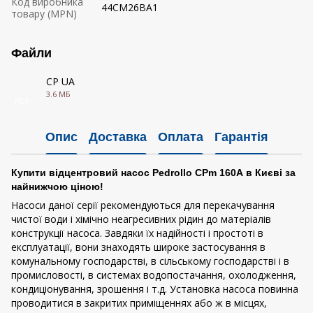
Код виробника
44CM26BA1
товару (MPN)
Файли
CP UA
3.6 МБ
PDF
Опис
Доставка
Оплата
Гарантія
Купити відцентровий насос Pedrollo CPm 160A в Києві за
найнижчою ціною!
Насоси даної серії рекомендуються для перекачування
чистої води і хімічно неагресивних рідин до матеріалів
конструкції насоса. Завдяки їх надійності і простоті в
експлуатації, вони знаходять широке застосування в
комунальному господарстві, в сільському господарстві і в
промисловості, в системах водопостачання, охолодження,
кондиціонування, зрошення і т.д. Установка насоса повинна
проводитися в закритих приміщеннях або ж в місцях,