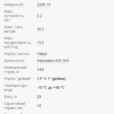
Напруга (V)
220В 1F
Mакс.
потужність,
2.2
кВт
Maкс. тиск,
45.5
метрів
Mакс.
продуктивність,
15.0
куб./год
Корпус насоса
Чавун
Крильчатка
Нержавка AISI 304
Номінальний
14.9
струм, А:
Різьба "дюймів"
1.5" Х 1" (дюйма)
Температура
-10 °C до +90 °C
води
Вага, кг
23
Гарантійний
12
термін, міс.