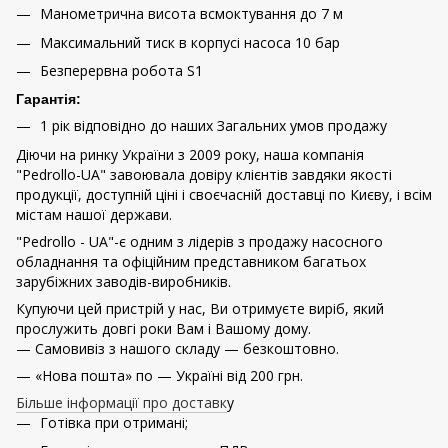
Манометрична висота всмоктування до 7 м
Максимальний тиск в корпусі насоса 10 бар
Безперервна робота S1
Гарантія:
1 рік відповідно до наших Загальних умов продажу
Діючи на ринку України з 2009 року, наша компанія
"Pedrollo-UA" завоювала довіру клієнтів завдяки якості
продукції, доступній ціні і своєчасній доставці по Києву, і всім
містам нашої держави.
"Pedrollo - UA"-є одним з лідерів з продажу насосного
обладнання та офіційним представником багатьох
зарубіжних заводів-виробників.
Купуючи цей пристрій у нас, Ви отримуєте виріб, який
прослужить довгі роки Вам і Вашому дому.
— Самовивіз з нашого складу — безкоштовно.
— «Нова пошта» по — Україні від 200 грн.
Більше інформації про доставк
у
Готівка при отримані;