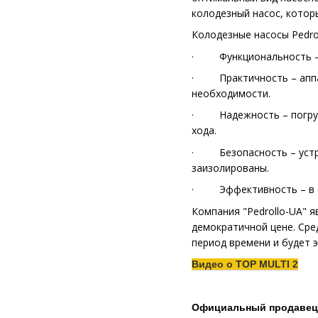
колодезный насос, котор
Колодезные насосы Pedro
· Функциональность – во
· Практичность – аппара
необходимости.
· Надежность – погружн
хода.
· Безопасность – устро
заизолированы.
· Эффективность – в от
Компания "Pedrollo-UA" 
демократичной цене. Сре
период времени и будет 
Видео о TOP MULTI 2
Официальный продавец 