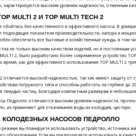
, характеризуются высоким уровнем надежности, отменным каче
P MULTI 2 И TOP MULTI TECH 2
е обойтись без качественного и эффективного насоса. В домаш
ют подходящие показатели производительности, напора и мощно
собен обеспечить все бытовые и хозяйственные нужды, в том чи
тна не только высоким качеством изделий, но и постоянным у
MULTI 2, было разработано более современное устройство TOP
то время, как для эффективного использования TOP MULTI 2 тр
 отличаются высокой надежностью, так как имеют защиту от су
ройствам погружного типа и способны работать на глубине до 2
я твердых частиц. Благодаря компактным размерам и небольшо
осы Педролло отличаются высоким уровнем надежности, прочн
ло, их применяют для откачивания воды из колодцев, цистерн.
 КОЛОДЕЗНЫХ НАСОСОВ ПЕДРОЛЛО
м режиме вы планируете использовать устройство, источника жи
го оборудования. Если вы предполагаете использовать в качес