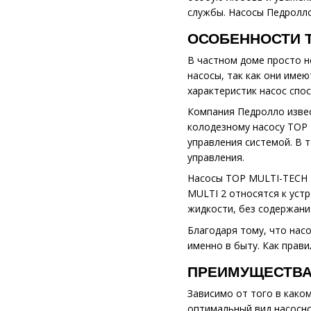
службы. Насосы Педролло
ОСОБЕННОСТИ TO
В частном доме просто н
насосы, так как они име
характеристик насос спо
Компания Педролло извес
колодезному насосу TOP 
управления системой. В 
управления.
Насосы TOP MULTI-TECH 2
MULTI 2 относятся к уст
жидкости, без содержани
Благодаря тому, что нас
именно в быту. Как прави
ПРЕИМУЩЕСТВА
Зависимо от того в како
оптимальный вид насосно