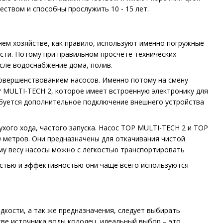
ством и способны прослужить 10 - 15 лет.
нем хозяйстве, как правило, используют именно погружные
сти. Потому при правильном просчете технических
сле водоснабжение дома, полив.
совершенствованием насосов. Именно потому на смену
 MULTI-TECH 2, которое имеет встроенную электронику для
ебуется дополнительное подключение внешнего устройства
хого хода, частого запуска. Насос TOP MULTI-TECH 2 и TOP
0 метров. Они предназначены для откачивания чистой
му весу насосы можно с легкостью транспортировать
остью и эффективностью они чаще всего используются
дкости, а так же предназначения, следует выбирать
тве источника воды колодец, идеальный выбор – это