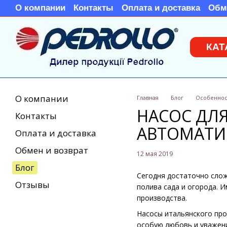
Перейти к основному контенту
О компании
Контакты
Оплата и доставка
Обм
КАТ
О компании
Главная
Блог
Особенност
НАСОС ДЛЯ
Контакты
АВТОМАТИК
Оплата и доставка
Обмен и возврат
12 мая 2019
Блог
Сегодня достаточно слож
Отзывы
полива сада и огорода. 
производства.
Насосы итальянского про
особую любовь и уважени