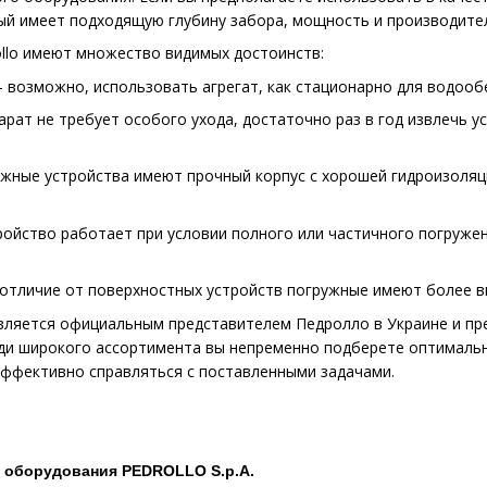
ый имеет подходящую глубину забора, мощность и производите
llo имеют множество видимых достоинств:
зможно, использовать агрегат, как стационарно для водообес
т не требует особого ухода, достаточно раз в год извлечь ус
ые устройства имеют прочный корпус с хорошей гидроизоляцие
йство работает при условии полного или частичного погружен
личие от поверхностных устройств погружные имеют более вы
является официальным представителем Педролло в Украине и п
ди широкого ассортимента вы непременно подберете оптимальн
эффективно справляться с поставленными задачами.
оборудования PEDROLLO S.p.A.