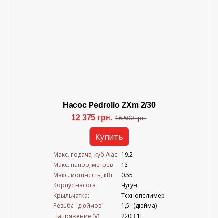
Насос Pedrollo ZXm 2/30
12 375 грн.
16 500 грн.
Купить
Mакс. подача, куб./час
19.2
Maкс. напор, метров
13
Mакс. мощность, кВт
0.55
Корпус насоса
Чугун
Крыльчатка:
Технополимер
Резьба "дюймов"
1,5" (дюйма)
Напряжение (V)
220В 1F