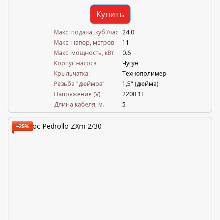
Купить
Mакс. подача, куб./час
24.0
Maкс. напор, метров
11
Mакс. мощность, кВт
0.6
Корпус насоса
Чугун
Крыльчатка:
Технополимер
Резьба "дюймов"
1,5" (дюйма)
Напряжение (V)
220В 1F
Длина кабеля, м.
5
−25%