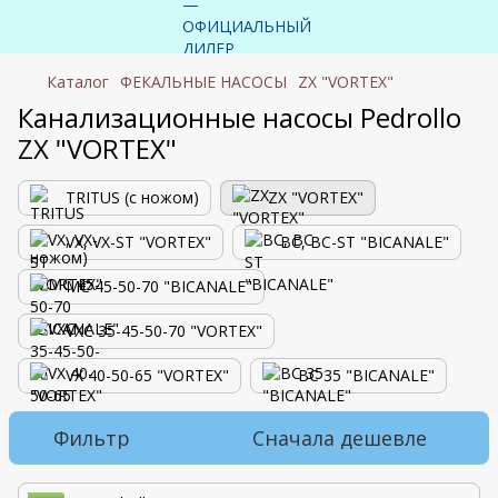
Каталог
ФЕКАЛЬНЫЕ НАСОСЫ
ZX "VORTEX"
Канализационные насосы Pedrollo
ZX "VORTEX"
TRITUS (с ножом)
ZX "VORTEX"
VX, VX-ST "VORTEX"
BC, BC-ST "BICANALE"
MC 45-50-70 "BICANALE"
VXC 35-45-50-70 "VORTEX"
VX 40-50-65 "VORTEX"
BC 35 "BICANALE"
Фильтр
Сначала дешевле