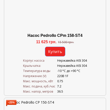
Насос Pedrollo CPm 158-ST4
11 625 грн.
15 500 грн.
Купить
Корпус насоса
Нержавейка AISI 304
Крыльчатка:
Нержавейка AISI 304
Температура воды
-10 °C до +90 °C
Напряжение (V)
220В 1F
Mакс. мощность, кВт
0.75
Mакс. подача, куб./час
7.2
Maкс. напор, метров
36.5
−25%