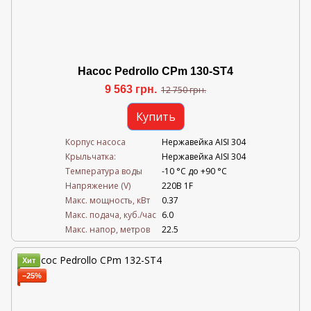
Насос Pedrollo CPm 130-ST4
9 563 грн.
12 750 грн.
Купить
Корпус насоса
Нержавейка AISI 304
Крыльчатка:
Нержавейка AISI 304
Температура воды
-10 °C до +90 °C
Напряжение (V)
220В 1F
Mакс. мощность, кВт
0.37
Mакс. подача, куб./час
6.0
Maкс. напор, метров
22.5
Хит
−25%