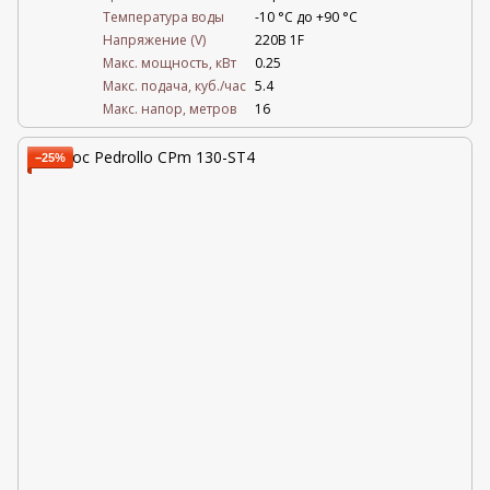
Температура воды
-10 °C до +90 °C
Напряжение (V)
220В 1F
Mакс. мощность, кВт
0.25
Mакс. подача, куб./час
5.4
Maкс. напор, метров
16
−25%