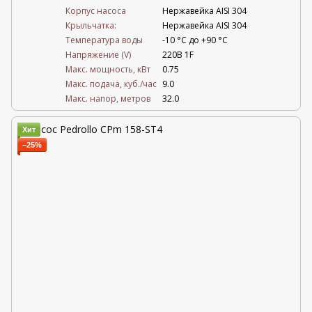
Корпус насоса
Нержавейка AISI 304
Крыльчатка:
Нержавейка AISI 304
Температура воды
-10 °C до +90 °C
Напряжение (V)
220В 1F
Mакс. мощность, кВт
0.75
Mакс. подача, куб./час
9.0
Maкс. напор, метров
32.0
Хит
−25%