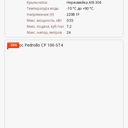
Крыльчатка:
Нержавейка AISI 304
Температура воды
-10 °C до +90 °C
Напряжение (V)
220В 1F
Mакс. мощность, кВт
0.55
Mакс. подача, куб./час
7.2
Maкс. напор, метров
24
−25%