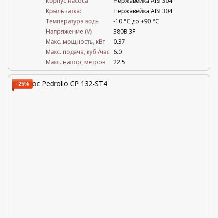
Корпус насоса
Нержавейка AISI 304
Крыльчатка:
Нержавейка AISI 304
Температура воды
-10 °C до +90 °C
Напряжение (V)
380В 3F
Mакс. мощность, кВт
0.37
Mакс. подача, куб./час
6.0
Maкс. напор, метров
22.5
−25%