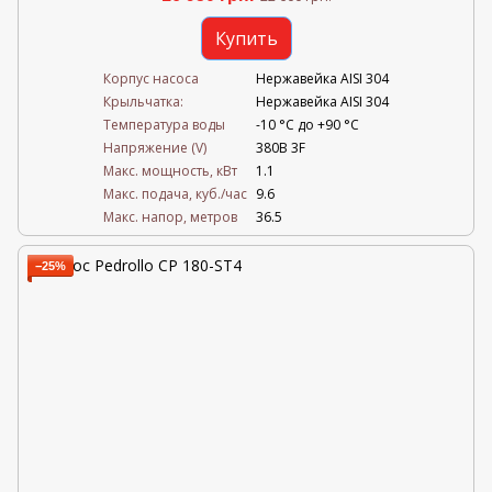
Купить
Корпус насоса
Нержавейка AISI 304
Крыльчатка:
Нержавейка AISI 304
Температура воды
-10 °C до +90 °C
Напряжение (V)
380В 3F
Mакс. мощность, кВт
1.1
Mакс. подача, куб./час
9.6
Maкс. напор, метров
36.5
−25%