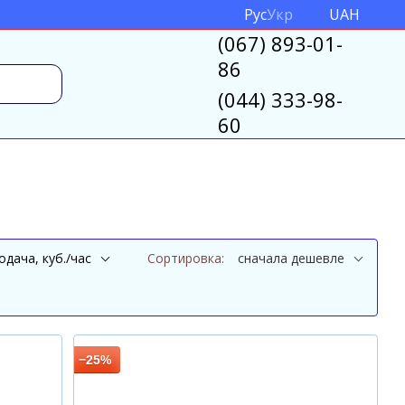
Рус
Укр
UAH
(067) 893-01-
86
(044) 333-98-
60
одача, куб./час
Сортировка:
сначала дешевле
−25%