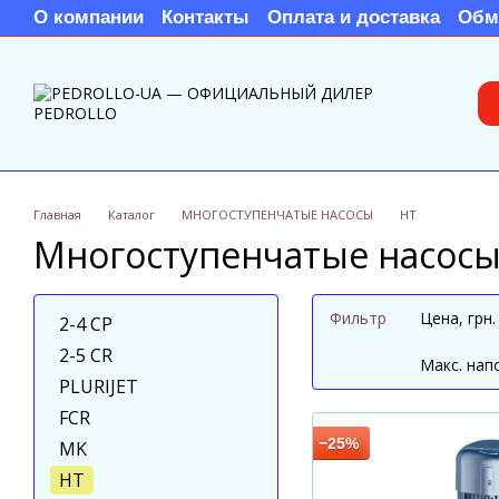
Перейти к основному контенту
О компании
Контакты
Оплата и доставка
Обм
Главная
Каталог
МНОГОСТУПЕНЧАТЫЕ НАСОСЫ
HT
Многоступенчатые насосы 
Фильтр
Цена, грн.
2-4 CP
2-5 CR
Maкс. нап
PLURIJET
FCR
−25%
MK
HT