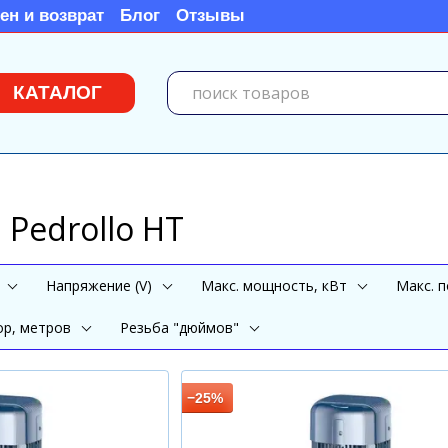
ен и возврат
Блог
Отзывы
КАТАЛОГ
Pedrollo HT
Напряжение (V)
Mакс. мощность, кВт
Mакс. п
ор, метров
Резьба "дюймов"
−25%