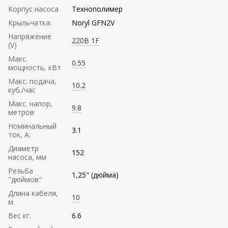
Корпус насоса
Технополимер
Крыльчатка:
Noryl GFN2V
Напряжение
220В 1F
(V)
Mакс.
0.55
мощность, кВт
Mакс. подача,
10.2
куб./час
Maкс. напор,
9.8
метров
Номинальный
3.1
ток, А:
Диаметр
152
насоса, мм
Резьба
1,25" (дюйма)
"дюймов"
Длина кабеля,
10
м.
Вес кг.
6.6