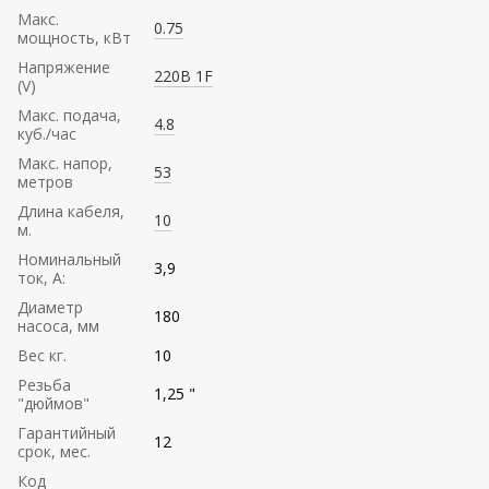
Mакс.
0.75
мощность, кВт
Напряжение
220В 1F
(V)
Mакс. подача,
4.8
куб./час
Maкс. напор,
53
метров
Длина кабеля,
10
м.
Номинальный
3,9
ток, А:
Диаметр
180
насоса, мм
Вес кг.
10
Резьба
1,25 "
"дюймов"
Гарантийный
12
срок, мес.
Код