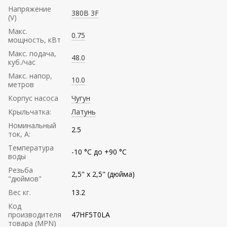
Напряжение
380В 3F
(V)
Mакс.
0.75
мощность, кВт
Mакс. подача,
48.0
куб./час
Maкс. напор,
10.0
метров
Корпус насоса
Чугун
Крыльчатка:
Латунь
Номинальный
2.5
ток, А:
Температура
-10 °C до +90 °C
воды
Резьба
2,5" х 2,5" (дюйма)
"дюймов"
Вес кг.
13.2
Код
производителя
47HF5T0LA
товара (MPN)