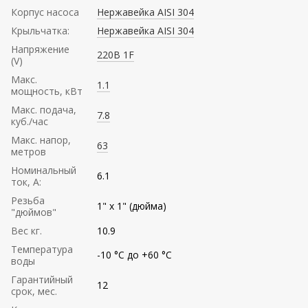
Корпус насоса
Нержавейка AISI 304
Крыльчатка:
Нержавейка AISI 304
Напряжение
220В 1F
(V)
Mакс.
1.1
мощность, кВт
Mакс. подача,
7.8
куб./час
Maкс. напор,
63
метров
Номинальный
6.1
ток, А:
Резьба
1" х 1" (дюйма)
"дюймов"
Вес кг.
10.9
Температура
-10 °C до +60 °C
воды
Гарантийный
12
срок, мес.