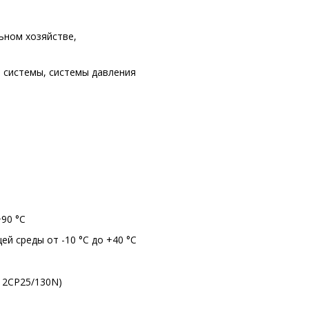
ьном хозяйстве,
 cистемы, cистемы давления
90 °C
 среды от -10 °C до +40 °C
в 2CP25/130N)