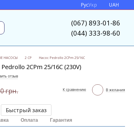
Рус
Укр
UAH
(067) 893-01-86
(044) 333-98-60
ЫЕ НАСОСЫ
2 CP
Насос Pedrollo 2CPm 25/16C
edrollo 2CPm 25/16C (230V)
вить отзыв
0 грн.
К сравнению
В желания
Быстрый заказ
авка
Оплата
Гарантия