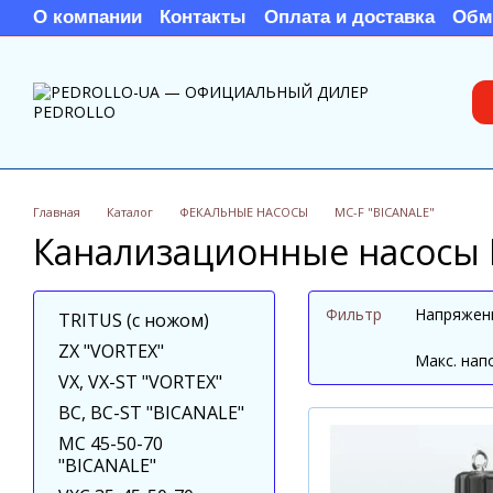
Перейти к основному контенту
О компании
Контакты
Оплата и доставка
Обм
Главная
Каталог
ФЕКАЛЬНЫЕ НАСОСЫ
MC-F "BICANALE"
Канализационные насосы P
Фильтр
Напряжени
TRITUS (с ножом)
ZX "VORTEX"
Maкс. нап
VX, VX-ST "VORTEX"
BC, BC-ST "BICANALE"
MC 45-50-70
"BICANALE"