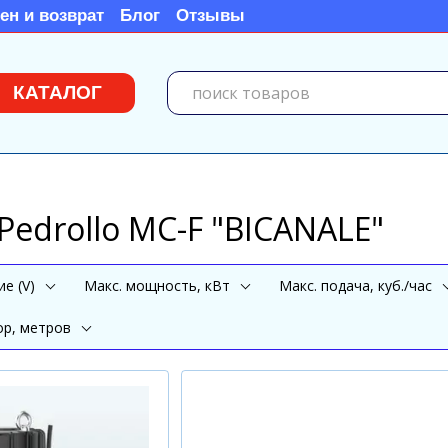
ен и возврат
Блог
Отзывы
КАТАЛОГ
edrollo MC-F "BICANALE"
е (V)
Mакс. мощность, кВт
Mакс. подача, куб./час
ор, метров