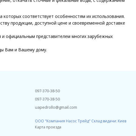
ение, откачать сточные и фекальные воды, с содержанием
а которых соответствует особенностям их использования.
ству продукции, доступной цене и своевременной доставке
ия и официальным представителем многих зарубежных
ды Вам и Вашему дому.
097-370-38-50
097-370-38-50
uapedrollo@gmail.com
ООО "Компания Насос Трейд" Склад видачи: Киев
Карта проезда