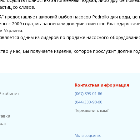
но осушить полностью затопленный подвал, либо другое помещ
стиц со сливов.
A" предоставляет широкий выбор насосов Pedrollo для воды
,
цен
ины с 2009 года
,
мы завоевали доверие клиентов благодаря каче
м Украины.
" является одним из лидеров по продаже насосного оборудован
тво у нас, Вы получаете изделие, которое прослужит долгие го
Контактная информация
й кабинет
(067) 893-01-86
(044) 333-98-60
Перезвонить вам?
тавка
рат
Мы в соцсетях