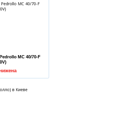
edrollo MC 40/70-F
80V)
снижена