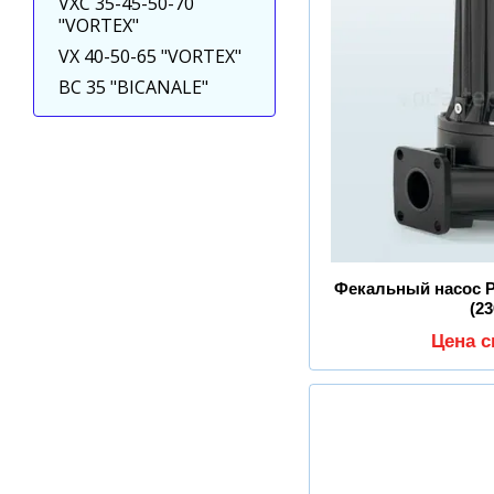
VXC 35-45-50-70
"VORTEX"
VX 40-50-65 "VORTEX"
BC 35 "BICANALE"
Фекальный насос P
(2
Цена 