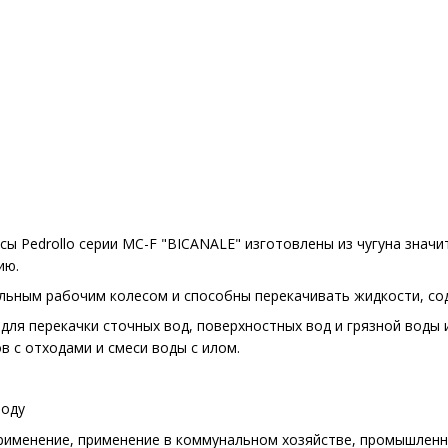
ы Pedrollo серии MC-F "BICANALE" изготовлены из чугуна знач
ию.
льным рабочим колесом и способны перекачивать жидкости, с
для перекачки сточных вод, поверхностных вод и грязной воды 
в с отходами и смеси воды с илом.
воду
рименение, применение в коммунальном хозяйстве, промышлен